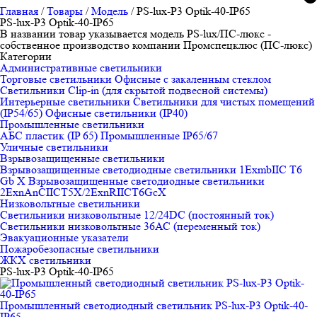
Главная
/
Товары
/
Модель
/
PS-lux-P3 Optik-40-IP65
PS-lux-P3 Optik-40-IP65
В названии товар указывается модель PS-lux/ПС-люкс -
собственное производство компании Промспецклюс (ПС-люкс)
Категории
Административные светильники
Торговые светильники
Офисные с закаленным стеклом
Светильники Clip-in (для скрытой подвесной системы)
Интерьерные светильники
Светильники для чистых помещений
(IP54/65)
Офисные светильники (IP40)
Промышленные светильники
АБС пластик (IP 65)
Промышленные IP65/67
Уличные светильники
Взрывозащищенные светильники
Взрывозащищенные светодиодные светильники 1ExmbIIC T6
Gb X
Взрывозащищенные светодиодные светильники
2ЕхnAnCIICT5X/2ExnRIICT6GcX
Низковольтные светильники
Светильники низковольтные 12/24DC (постоянный ток)
Светильники низковольтные 36АС (переменный ток)
Эвакуационные указатели
Пожаробезопасные светильники
ЖКХ светильники
PS-lux-P3 Optik-40-IP65
Промышленный светодиодный светильник PS-lux-P3 Optik-40-
IP65