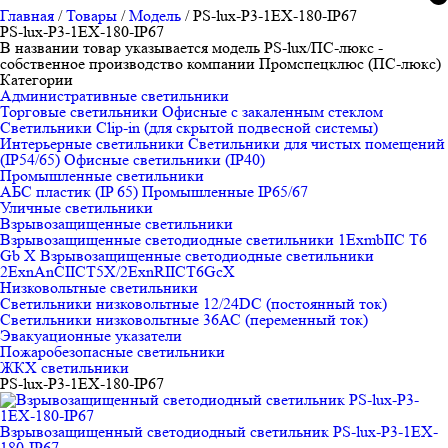
Главная
/
Товары
/
Модель
/
PS-lux-P3-1EX-180-IP67
PS-lux-P3-1EX-180-IP67
В названии товар указывается модель PS-lux/ПС-люкс -
собственное производство компании Промспецклюс (ПС-люкс)
Категории
Административные светильники
Торговые светильники
Офисные с закаленным стеклом
Светильники Clip-in (для скрытой подвесной системы)
Интерьерные светильники
Светильники для чистых помещений
(IP54/65)
Офисные светильники (IP40)
Промышленные светильники
АБС пластик (IP 65)
Промышленные IP65/67
Уличные светильники
Взрывозащищенные светильники
Взрывозащищенные светодиодные светильники 1ExmbIIC T6
Gb X
Взрывозащищенные светодиодные светильники
2ЕхnAnCIICT5X/2ExnRIICT6GcX
Низковольтные светильники
Светильники низковольтные 12/24DC (постоянный ток)
Светильники низковольтные 36АС (переменный ток)
Эвакуационные указатели
Пожаробезопасные светильники
ЖКХ светильники
PS-lux-P3-1EX-180-IP67
Взрывозащищенный светодиодный светильник PS-lux-P3-1EX-
180-IP67