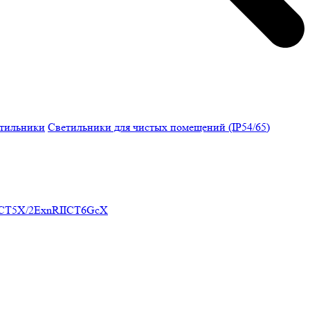
етильники
Светильники для чистых помещений (IP54/65)
ICT5X/2ExnRIICT6GcX