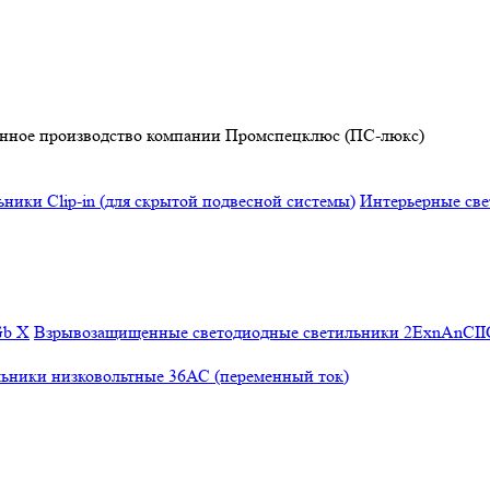
твенное производство компании Промспецклюс (ПС-люкс)
ники Clip-in (для скрытой подвесной системы)
Интерьерные св
Gb X
Взрывозащищенные светодиодные светильники 2ЕхnAnCI
ьники низковольтные 36АС (переменный ток)