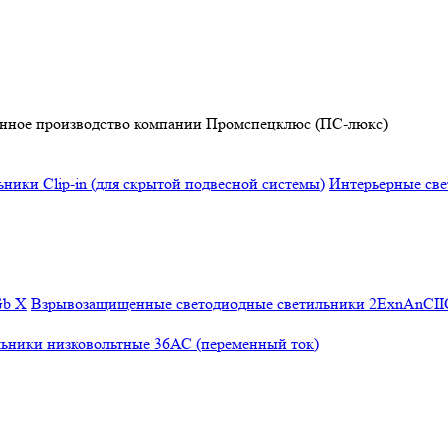
твенное производство компании Промспецклюс (ПС-люкс)
ники Clip-in (для скрытой подвесной системы)
Интерьерные св
Gb X
Взрывозащищенные светодиодные светильники 2ЕхnAnCI
ьники низковольтные 36АС (переменный ток)