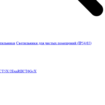
етильники
Светильники для чистых помещений (IP54/65)
ICT5X/2ExnRIICT6GcX