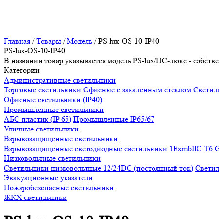
Главная
/
Товары
/
Модель
/
PS-lux-OS-10-IP40
PS-lux-OS-10-IP40
В названии товар указывается модель PS-lux/ПС-люкс - собс
Категории
Административные светильники
Торговые светильники
Офисные с закаленным стеклом
Светиль
Офисные светильники (IP40)
Промышленные светильники
АБС пластик (IP 65)
Промышленные IP65/67
Уличные светильники
Взрывозащищенные светильники
Взрывозащищенные светодиодные светильники 1ExmbIIC T6 
Низковольтные светильники
Светильники низковольтные 12/24DC (постоянный ток)
Светил
Эвакуационные указатели
Пожаробезопасные светильники
ЖКХ светильники