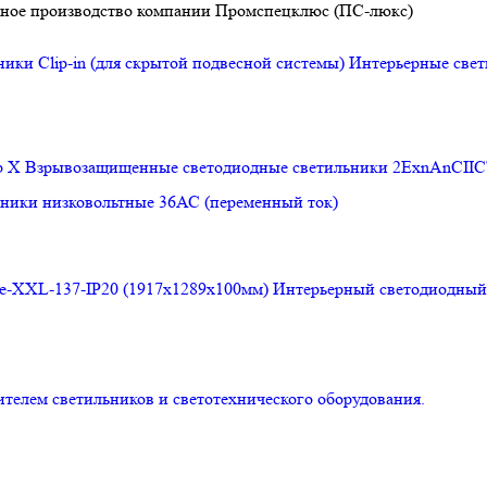
венное производство компании Промспецклюс (ПС-люкс)
ики Clip-in (для скрытой подвесной системы)
Интерьерные све
b X
Взрывозащищенные светодиодные светильники 2ЕхnAnCII
ники низковольтные 36АС (переменный ток)
Интерьерный светодиодный с
ем светильников и светотехнического оборудования.