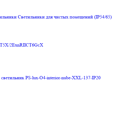
тильники
Светильники для чистых помещений (IP54/65)
CT5X/2ExnRIICT6GcX
ветильник PS-lux-O4-interior-nube-XXL-137-IP20