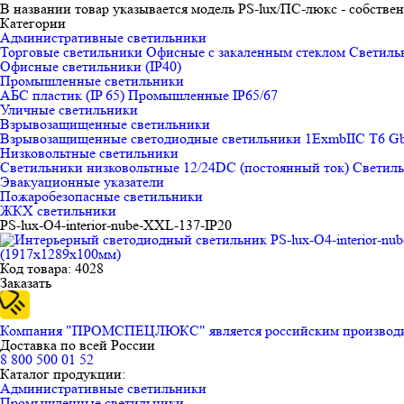
В названии товар указывается модель PS-lux/ПС-люкс - собст
Категории
Административные светильники
Торговые светильники
Офисные с закаленным стеклом
Светильн
Офисные светильники (IP40)
Промышленные светильники
АБС пластик (IP 65)
Промышленные IP65/67
Уличные светильники
Взрывозащищенные светильники
Взрывозащищенные светодиодные светильники 1ExmbIIC T6 G
Низковольтные светильники
Светильники низковольтные 12/24DC (постоянный ток)
Светиль
Эвакуационные указатели
Пожаробезопасные светильники
ЖКХ светильники
PS-lux-O4-interior-nube-XXL-137-IP20
(1917x1289x100мм)
Код товара: 4028
Заказать
Компания "ПРОМСПЕЦЛЮКС" является российским производител
Доставка по всей России
8 800 500 01 52
Каталог продукции:
Административные светильники
Промышленные светильники