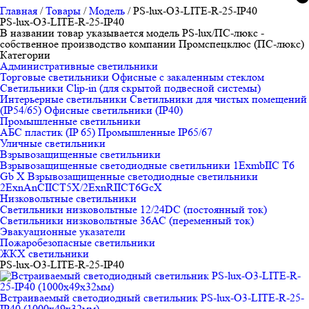
Главная
/
Товары
/
Модель
/
PS-lux-O3-LITE-R-25-IP40
PS-lux-O3-LITE-R-25-IP40
В названии товар указывается модель PS-lux/ПС-люкс -
собственное производство компании Промспецклюс (ПС-люкс)
Категории
Административные светильники
Торговые светильники
Офисные с закаленным стеклом
Светильники Clip-in (для скрытой подвесной системы)
Интерьерные светильники
Светильники для чистых помещений
(IP54/65)
Офисные светильники (IP40)
Промышленные светильники
АБС пластик (IP 65)
Промышленные IP65/67
Уличные светильники
Взрывозащищенные светильники
Взрывозащищенные светодиодные светильники 1ExmbIIC T6
Gb X
Взрывозащищенные светодиодные светильники
2ЕхnAnCIICT5X/2ExnRIICT6GcX
Низковольтные светильники
Светильники низковольтные 12/24DC (постоянный ток)
Светильники низковольтные 36АС (переменный ток)
Эвакуационные указатели
Пожаробезопасные светильники
ЖКХ светильники
PS-lux-O3-LITE-R-25-IP40
Встраиваемый светодиодный светильник PS-lux-O3-LITE-R-25-
IP40 (1000x49x32мм)