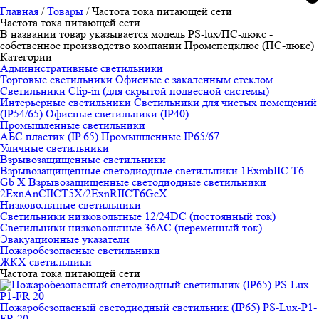
Главная
/
Товары
/
Частота тока питающей сети
Частота тока питающей сети
В названии товар указывается модель PS-lux/ПС-люкс -
собственное производство компании Промспецклюс (ПС-люкс)
Категории
Административные светильники
Торговые светильники
Офисные с закаленным стеклом
Светильники Clip-in (для скрытой подвесной системы)
Интерьерные светильники
Светильники для чистых помещений
(IP54/65)
Офисные светильники (IP40)
Промышленные светильники
АБС пластик (IP 65)
Промышленные IP65/67
Уличные светильники
Взрывозащищенные светильники
Взрывозащищенные светодиодные светильники 1ExmbIIC T6
Gb X
Взрывозащищенные светодиодные светильники
2ЕхnAnCIICT5X/2ExnRIICT6GcX
Низковольтные светильники
Светильники низковольтные 12/24DC (постоянный ток)
Светильники низковольтные 36АС (переменный ток)
Эвакуационные указатели
Пожаробезопасные светильники
ЖКХ светильники
Частота тока питающей сети
Пожаробезопасный светодиодный светильник (IP65) PS-Lux-P1-
FR 20