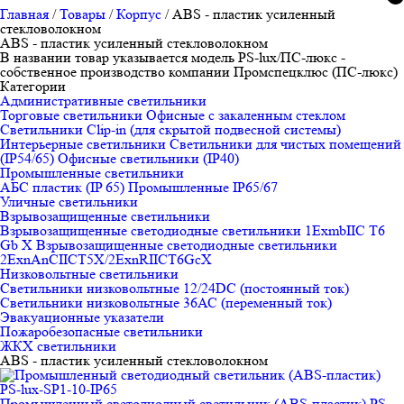
Главная
/
Товары
/
Корпус
/
ABS - пластик усиленный
стекловолокном
ABS - пластик усиленный стекловолокном
В названии товар указывается модель PS-lux/ПС-люкс -
собственное производство компании Промспецклюс (ПС-люкс)
Категории
Административные светильники
Торговые светильники
Офисные с закаленным стеклом
Светильники Clip-in (для скрытой подвесной системы)
Интерьерные светильники
Светильники для чистых помещений
(IP54/65)
Офисные светильники (IP40)
Промышленные светильники
АБС пластик (IP 65)
Промышленные IP65/67
Уличные светильники
Взрывозащищенные светильники
Взрывозащищенные светодиодные светильники 1ExmbIIC T6
Gb X
Взрывозащищенные светодиодные светильники
2ЕхnAnCIICT5X/2ExnRIICT6GcX
Низковольтные светильники
Светильники низковольтные 12/24DC (постоянный ток)
Светильники низковольтные 36АС (переменный ток)
Эвакуационные указатели
Пожаробезопасные светильники
ЖКХ светильники
ABS - пластик усиленный стекловолокном
Промышленный светодиодный светильник (ABS-пластик) PS-