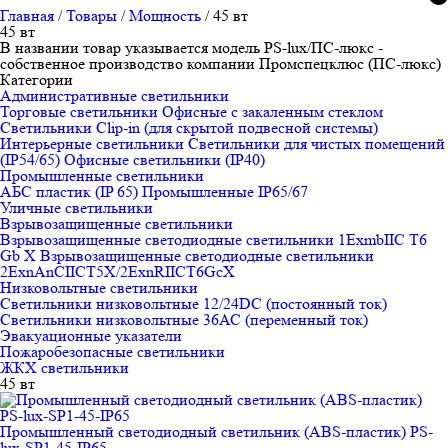
Главная
/
Товары
/
Мощность
/
45 вт
45 вт
В названии товар указывается модель PS-lux/ПС-люкс -
собственное производство компании Промспецклюс (ПС-люкс)
Категории
Административные светильники
Торговые светильники
Офисные с закаленным стеклом
Светильники Clip-in (для скрытой подвесной системы)
Интерьерные светильники
Светильники для чистых помещений
(IP54/65)
Офисные светильники (IP40)
Промышленные светильники
АБС пластик (IP 65)
Промышленные IP65/67
Уличные светильники
Взрывозащищенные светильники
Взрывозащищенные светодиодные светильники 1ExmbIIC T6
Gb X
Взрывозащищенные светодиодные светильники
2ЕхnAnCIICT5X/2ExnRIICT6GcX
Низковольтные светильники
Светильники низковольтные 12/24DC (постоянный ток)
Светильники низковольтные 36АС (переменный ток)
Эвакуационные указатели
Пожаробезопасные светильники
ЖКХ светильники
45 вт
Промышленный светодиодный светильник (ABS-пластик) PS-
lux-SP1-45-IP65