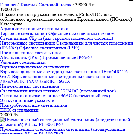
Главная
/
Товары
/
Световой поток
/
39000 Лм
39000 Лм
В названии товар указывается модель PS-lux/ПС-люкс -
собственное производство компании Промспецклюс (ПС-люкс)
Категории
Административные светильники
Торговые светильники
Офисные с закаленным стеклом
Светильники Clip-in (для скрытой подвесной системы)
Интерьерные светильники
Светильники для чистых помещений
(IP54/65)
Офисные светильники (IP40)
Промышленные светильники
АБС пластик (IP 65)
Промышленные IP65/67
Уличные светильники
Взрывозащищенные светильники
Взрывозащищенные светодиодные светильники 1ExmbIIC T6
Gb X
Взрывозащищенные светодиодные светильники
2ЕхnAnCIICT5X/2ExnRIICT6GcX
Низковольтные светильники
Светильники низковольтные 12/24DC (постоянный ток)
Светильники низковольтные 36АС (переменный ток)
Эвакуационные указатели
Пожаробезопасные светильники
ЖКХ светильники
39000 Лм
Промышленный светодиодный светильник (анодированный
алюминий) PS-lux-P1-300-IP67