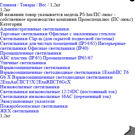
Главная
/
Товары
/
Вес
/
1,2кг
1,2кг
В названии товар указывается модель PS-lux/ПС-люкс -
собственное производство компании Промспецклюс (ПС-люкс)
Категории
Административные светильники
Торговые светильники
Офисные с закаленным стеклом
Светильники Clip-in (для скрытой подвесной системы)
Светильники для чистых помещений (IP54/65)
Интерьерные
светильники
Офисные светильники (IP40)
Промышленные светильники
АБС пластик (IP 65)
Промышленные IP65/67
Уличные светильники
Взрывозащищенные светильники
Взрывозащищенные светодиодные светильники 1ExmbIIC T6
Gb X
Взрывозащищенные светодиодные светильники
2ЕхnAnCIICT5X/2ExnRIICT6GcX
Низковольтные светильники
Светильники низковольтные 12/24DC (постоянный ток)
Светильники низковольтные 36АС (переменный ток)
Эвакуационные указатели
Пожаробезопасные светильники
ЖКХ светильники
1,2кг