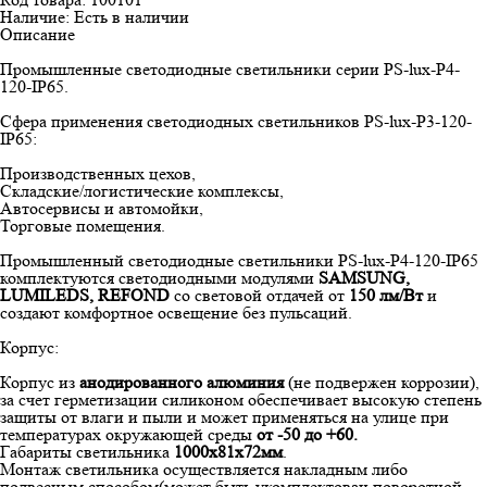
Наличие: Есть в наличии
Описание
Промышленные светодиодные светильники серии PS-lux-P4-
120-IP65.
Сфера применения светодиодных светильников PS-lux-P3-120-
IP65:
Производственных цехов,
Cкладские/логистические комплексы,
Автосервисы и автомойки,
Торговые помещения.
Промышленный светодиодные светильники PS-lux-P4-120-IP65
комплектуются светодиодными модулями
SAMSUNG,
LUMILEDS, REFOND
со световой отдачей от
150 лм/Вт
и
создают комфортное освещение без пульсаций.
Корпус:
Корпус из
анодированного алюминия
(не подвержен коррозии),
за счет герметизации силиконом обеспечивает высокую степень
защиты от влаги и пыли и может применяться на улице при
температурах окружающей среды
от -50 до +60.
Габариты светильника
1000х81х72мм
.
Монтаж светильника осуществляется накладным либо
подвесным способом(может быть укомплектован поворотной