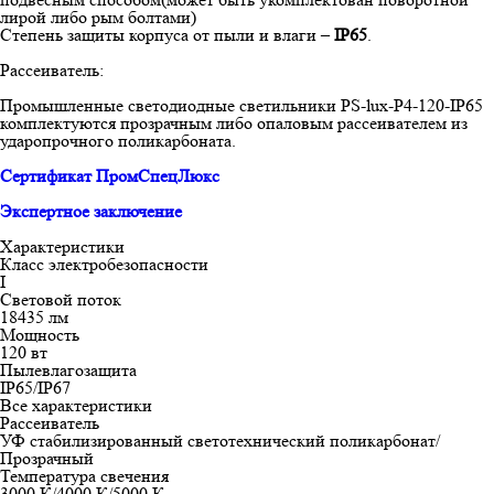
лирой либо рым болтами)
Степень защиты корпуса от пыли и влаги –
IP65
.
Рассеиватель:
Промышленные светодиодные светильники PS-lux-P4-120-IP65
комплектуются прозрачным либо опаловым рассеивателем из
ударопрочного поликарбоната.
Сертификат ПромСпецЛюкс
Экспертное заключение
Характеристики
Класс электробезопасности
I
Световой поток
18435 лм
Мощность
120 вт
Пылевлагозащита
IP65/IP67
Все характеристики
Рассеиватель
УФ стабилизированный светотехнический поликарбонат/
Прозрачный
Температура свечения
3000 К/4000 К/5000 К