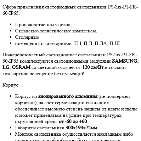
Сфера применения светодиодных светильников PS-lux-P1-FR-
60-IP65:
Производственных цехов,
Cкладские/логистические комплексы,
Столярные
помещения с категориями: П-I, П-II, П-IIА, П-III
Пожаробезопасный светодиодные светильники PS-lux-P1-FR-
60-IP65 комплектуются светодиодными модулями
SAMSUNG,
LG, OSRAM
со световой отдачей от
120 лм/Вт
и создают
комфортное освещение без пульсаций.
Корпус:
Корпус из
анодированного алюминия
(не подвержен
коррозии), за счет герметизации силиконом
обеспечивает высокую степень защиты от влаги и пыли
и может применяться на улице при температурах
окружающей среды
от -60 до +60
.
Габариты светильника
300x194x72мм
.
Монтаж светильника осуществляется накладным либо
подвесным способом(может быть укомплектован