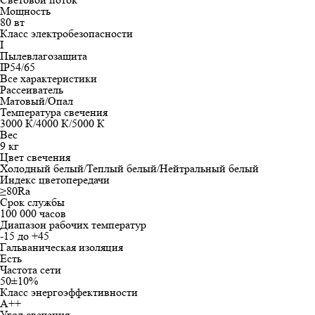
Мощность
80 вт
Класс электробезопасности
I
Пылевлагозащита
IP54/65
Все характеристики
Рассеиватель
Матовый/Опал
Температура свечения
3000 К/4000 К/5000 К
Вес
9 кг
Цвет свечения
Холодный белый/Теплый белый/Нейтральный белый
Индекс цветопередачи
≥80Ra
Срок службы
100 000 часов
Диапазон рабочих температур
-15 до +45
Гальваническая изоляция
Есть
Частота сети
50±10%
Класс энергоэффективности
А++
Угол свечения