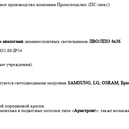
венное производство компании Промспецклюс (ПС-люкс)
ся
аналогами
люминесцентных светильников
ЛВО/ЛПО 4х36
.
O2-80-IP54:
ые учреждения);
ктуются светодиодными модулями
SAMSUNG, LG, OSRAM, Epist
ой порошковой краски.
монтажа в подвесные потолки типа «
Армстронг
», также возмож