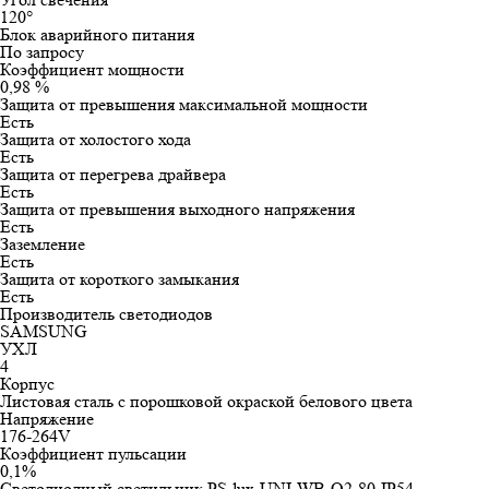
120°
Блок аварийного питания
По запросу
Коэффициент мощности
0,98 %
Защита от превышения максимальной мощности
Есть
Защита от холостого хода
Есть
Защита от перегрева драйвера
Есть
Защита от превышения выходного напряжения
Есть
Заземление
Есть
Защита от короткого замыкания
Есть
Производитель светодиодов
SAMSUNG
УХЛ
4
Корпус
Листовая сталь с порошковой окраской белового цвета
Напряжение
176-264V
Коэффициент пульсации
0,1%
Cветодиодный светильник PS-lux-UNI-WB-O2-80-IP54