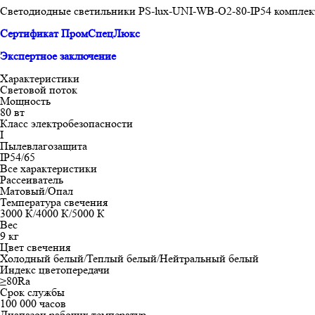
Светодиодные светильники PS-lux-UNI-WB-O2-80-IP54 компле
Сертификат ПромСпецЛюкс
Экспертное заключение
Характеристики
Световой поток
Мощность
80 вт
Класс электробезопасности
I
Пылевлагозащита
IP54/65
Все характеристики
Рассеиватель
Матовый/Опал
Температура свечения
3000 К/4000 К/5000 К
Вес
9 кг
Цвет свечения
Холодный белый/Теплый белый/Нейтральный белый
Индекс цветопередачи
≥80Ra
Срок службы
100 000 часов
Диапазон рабочих температур