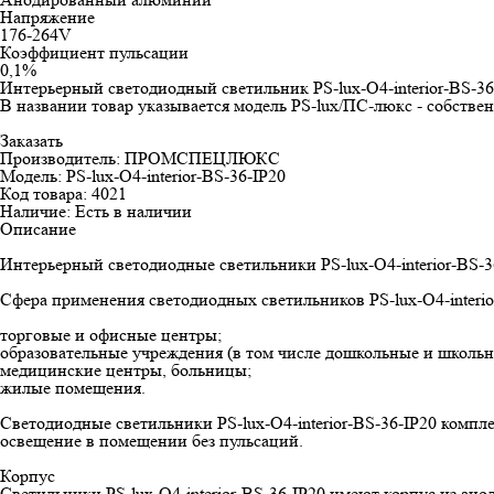
Напряжение
176-264V
Коэффициент пульсации
0,1%
Интерьерный светодиодный светильник PS-lux-O4-interior-BS-3
В названии товар указывается модель PS-lux/ПС-люкс - собст
Заказать
Производитель: ПРОМСПЕЦЛЮКС
Модель: PS-lux-O4-interior-BS-36-IP20
Код товара: 4021
Наличие: Есть в наличии
Описание
Интерьерный светодиодные светильники PS-lux-O4-interior-BS-3
Сфера применения светодиодных светильников PS-lux-O4-interio
торговые и офисные центры;
образовательные учреждения (в том числе дошкольные и школьн
медицинские центры, больницы;
жилые помещения.
Светодиодные светильники PS-lux-O4-interior-BS-36-IP20 комп
освещение в помещении без пульсаций.
Корпус
Светильники PS-lux-O4-interior-BS-36-IP20 имеют корпус из а