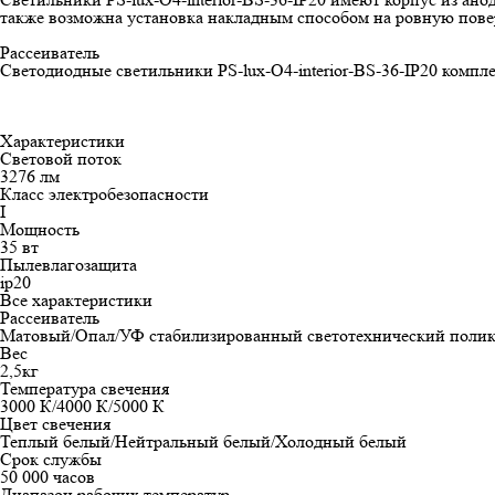
также возможна установка накладным способом на ровную повер
Рассеиватель
Светодиодные светильники PS-lux-O4-interior-BS-36-IP20 компл
Характеристики
Световой поток
3276 лм
Класс электробезопасности
I
Мощность
35 вт
Пылевлагозащита
ip20
Все характеристики
Рассеиватель
Матовый/Опал/УФ стабилизированный светотехнический полик
Вес
2,5кг
Температура свечения
3000 К/4000 К/5000 К
Цвет свечения
Теплый белый/Нейтральный белый/Холодный белый
Срок службы
50 000 часов
Диапазон рабочих температур