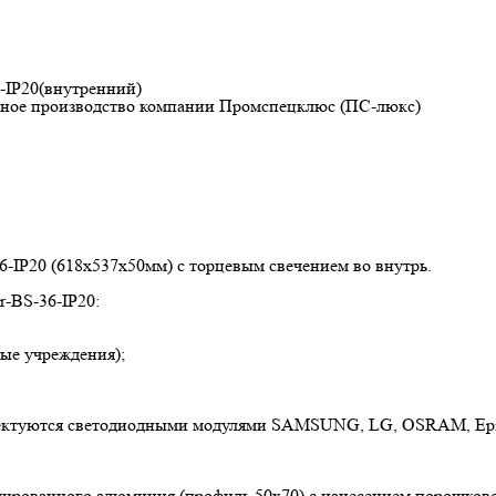
6-IP20(внутренний)
венное производство компании Промспецклюс (ПС-люкс)
6-IP20 (618x537x50мм) с торцевым свечением во внутрь.
r-BS-36-IP20:
ые учреждения);
лектуются светодиодными модулями SAMSUNG, LG, OSRAM, Epista
нодированного алюминия (профиль 50х70) с нанесением порошков