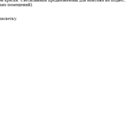
ухих помещений).
асветку.