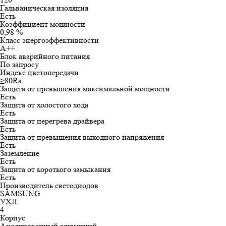
Гальваническая изоляция
Есть
Коэффициент мощности
0,98 %
Класс энергоэффективности
А++
Блок аварийного питания
По запросу
Индекс цветопередачи
≥80Ra
Защита от превышения максимальной мощности
Есть
Защита от холостого хода
Есть
Защита от перегрева драйвера
Есть
Защита от превышения выходного напряжения
Есть
Заземление
Есть
Защита от короткого замыкания
Есть
Производитель светодиодов
SAMSUNG
УХЛ
4
Корпус
Анодированный алюминий