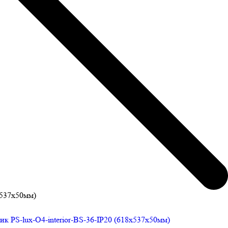
x537x50мм)